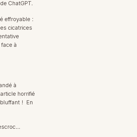
e de ChatGPT.
é effroyable :
es cicatrices
entative
 face à
mandé à
rticle horrifié
bluffant ! En
escroc...