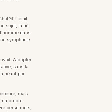
 ChatGPT était
ue sujet, là où
t l'homme dans
n une symphonie
ouvait s'adapter
ative, sans la
e à néant par
périeure, mais
e ma propre
vre personnels,