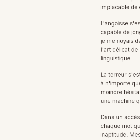
implacable de ce
L'angoisse s'e
capable de jong
je me noyais 
l'art délicat 
linguistique.
La terreur s'es
à n'importe que
moindre hésitat
une machine qui
Dans un accès d
chaque mot que
inaptitude. Me