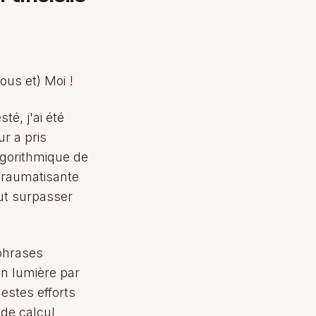
ous et) Moi !
té, j'ai été
r a pris
lgorithmique de
traumatisante
eut surpasser
 phrases
n lumière par
estes efforts
 de calcul