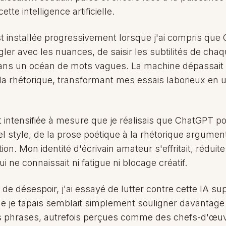
tte intelligence artificielle.
st installée progressivement lorsque j'ai compris que
ler avec les nuances, de saisir les subtilités de chaq
dans un océan de mots vagues. La machine dépassai
de la rhétorique, transformant mes essais laborieux e
t intensifiée à mesure que je réalisais que ChatGPT p
l style, de la prose poétique à la rhétorique argument
ion. Mon identité d'écrivain amateur s'effritait, réduit
 ne connaissait ni fatigue ni blocage créatif.
e désespoir, j'ai essayé de lutter contre cette IA su
 je tapais semblait simplement souligner davantag
s phrases, autrefois perçues comme des chefs-d'œu