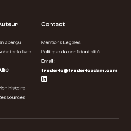
Auteur
Contact
Un aperçu
Mentions Légales
cheter le livre
Politique de confidentialité
Email :
llié
frederic@fredericadam.com
on histoire
Ressources