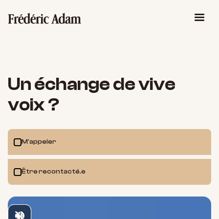
Un échange de vive
voix ?
M'appeler
Être recontacté.e
pause
volume_off